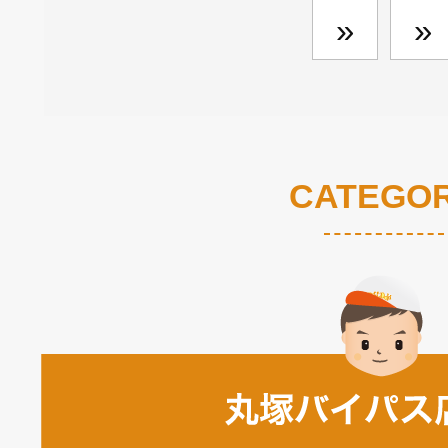
»
»
CATEGO