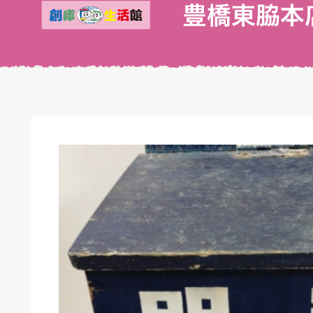
キドキ 丸塚バイパス店