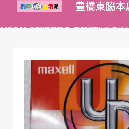
キドキ 丸塚バイパス店