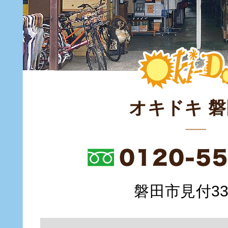
オキドキ 
磐田市見付335