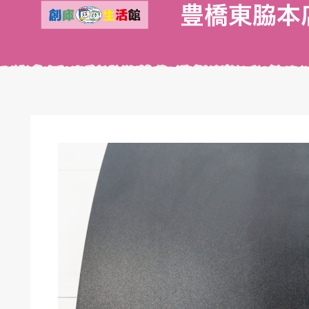
キドキ 丸塚バイパス店