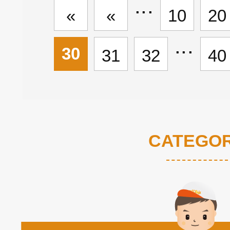
...
«
«
10
20
...
30
31
32
40
CATEGO