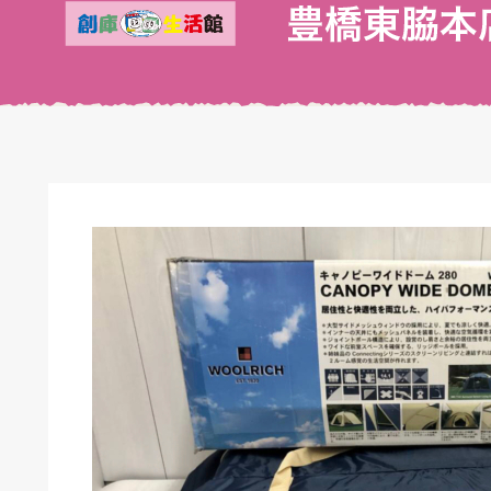
キドキ 丸塚バイパス店