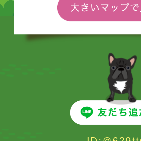
ID:＠629tt