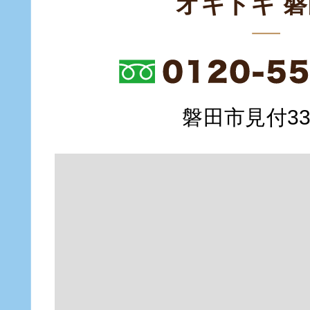
オキドキ 
磐田市見付335