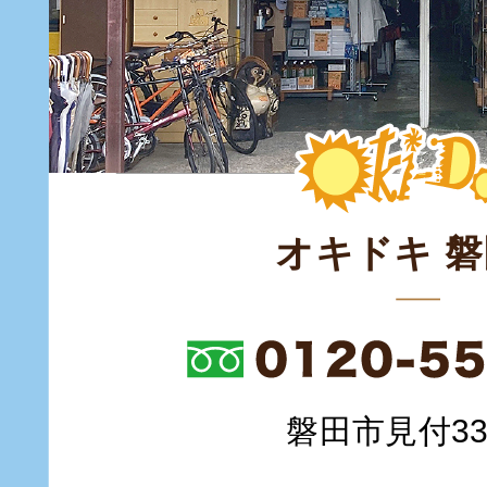
オキドキ 
磐田市見付335