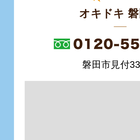
オキドキ 
磐田市見付335