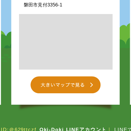
磐田市見付3356-1
ID:＠629ttczf
Oki-Doki LINEアカウント
｜
LIN