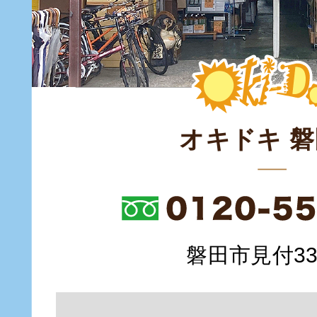
オキドキ 
磐田市見付335