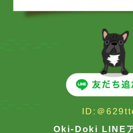
ID:＠629tt
Oki-Doki LI