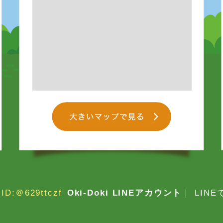
ID:＠629ttczf
Oki-Doki LINEアカウント
｜
LIN