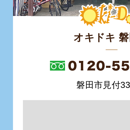
オキドキ 
磐田市見付335