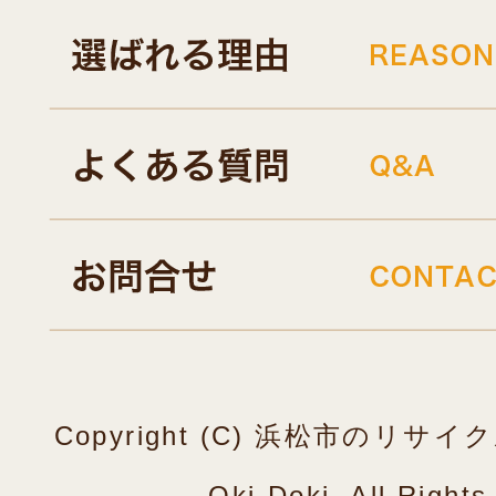
Copyright (C) 浜松市のリ
Oki-Doki. All Right