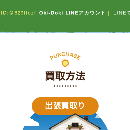
ID:＠629ttczf
Oki-Doki LINEアカウント
｜
LIN
買取方法