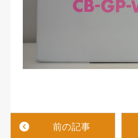
庫生活館 豊橋東脇本店
前の記事