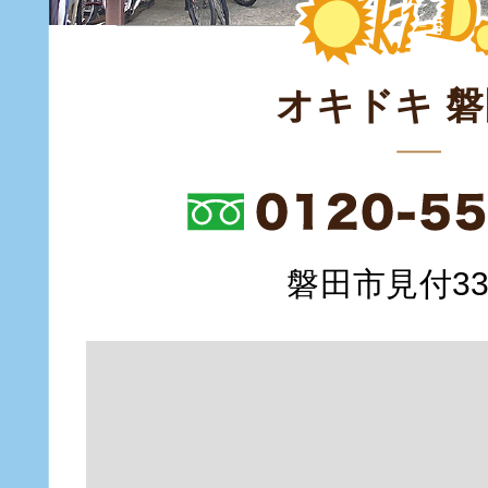
オキドキ 
磐田市見付335