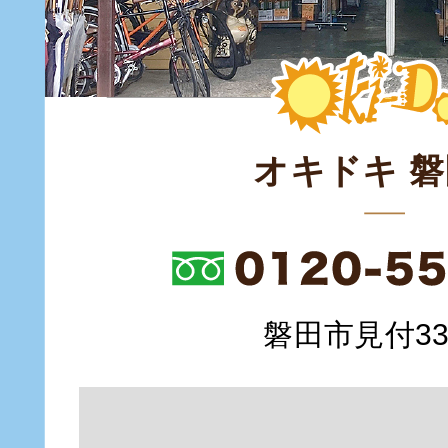
オキドキ 
磐田市見付335