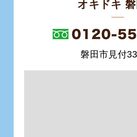
オキドキ 
磐田市見付335