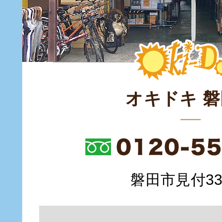
オキドキ 
磐田市見付335