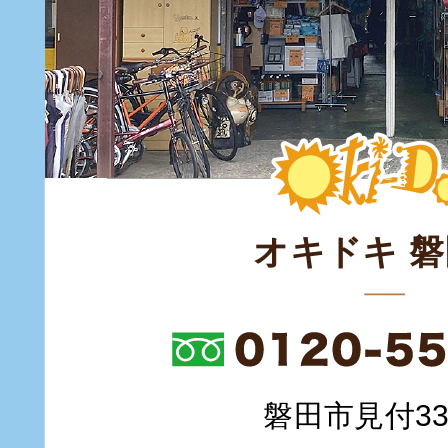
オキドキ 
磐田市見付335