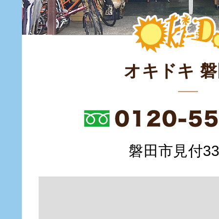
オキドキ 
磐田市見付335