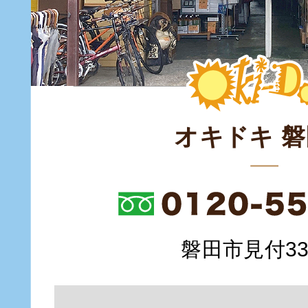
オキドキ 
磐田市見付335