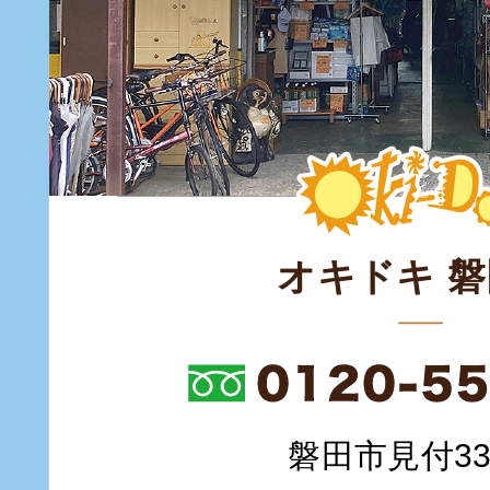
オキドキ 
磐田市見付335