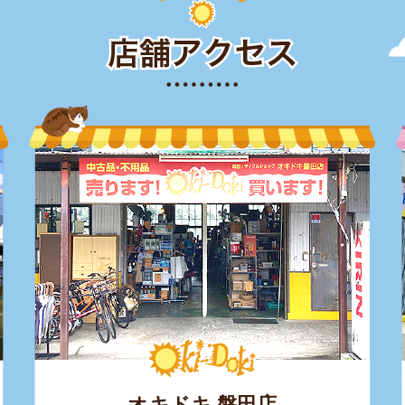
オキドキ 磐田店