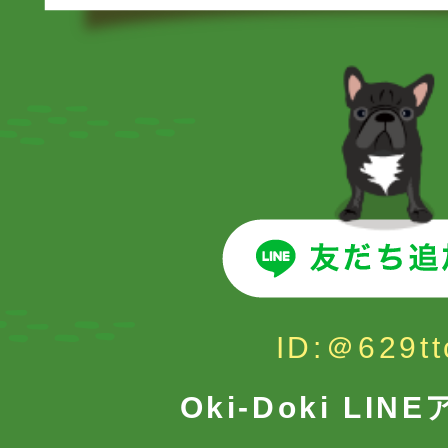
ID:＠629tt
Oki-Doki LI