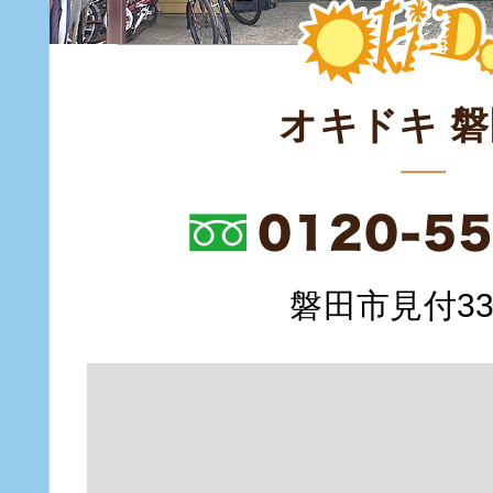
オキドキ 
磐田市見付335