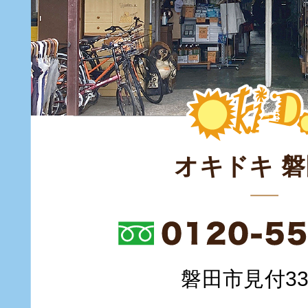
オキドキ 
磐田市見付335