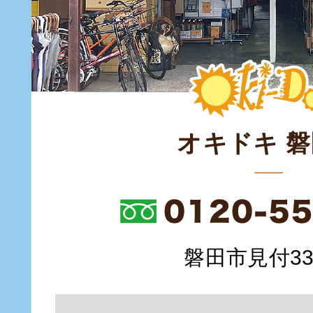
オキドキ 
磐田市見付335