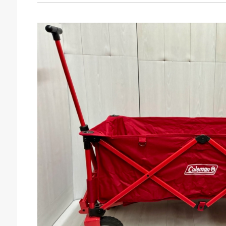
キドキ 磐田店