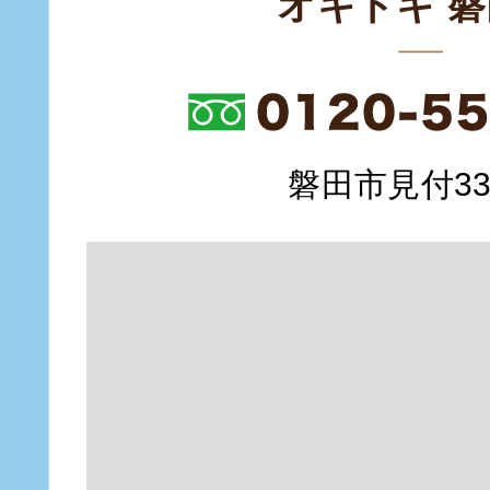
オキドキ 
磐田市見付335