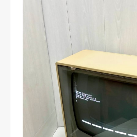
キドキ 磐田店