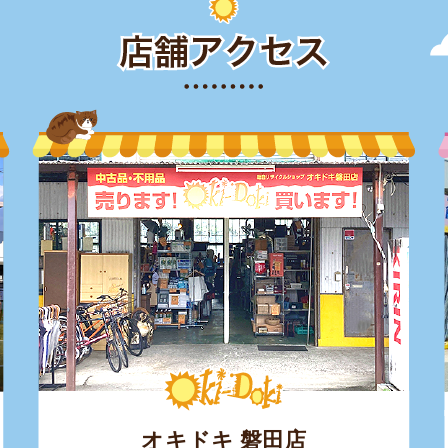
オキドキ 磐田店