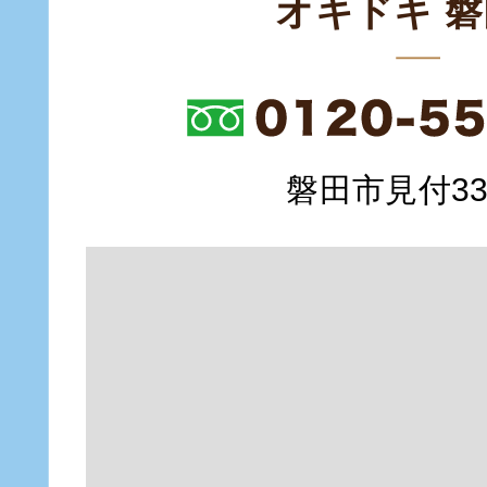
オキドキ 
磐田市見付335