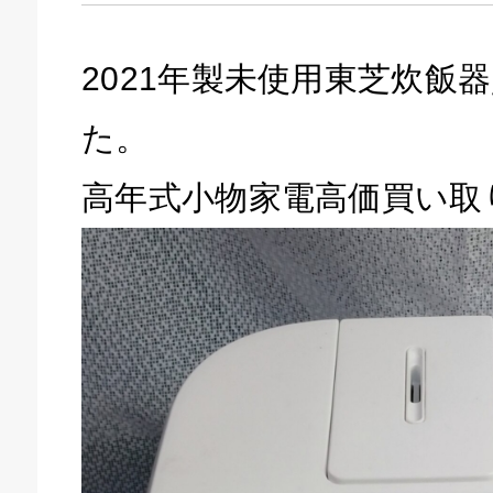
2021年製未使用東芝炊飯
た。
高年式小物家電高価買い取
キドキ 磐田店