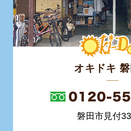
オキドキ 
磐田市見付335