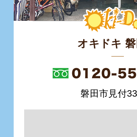
オキドキ 
磐田市見付335