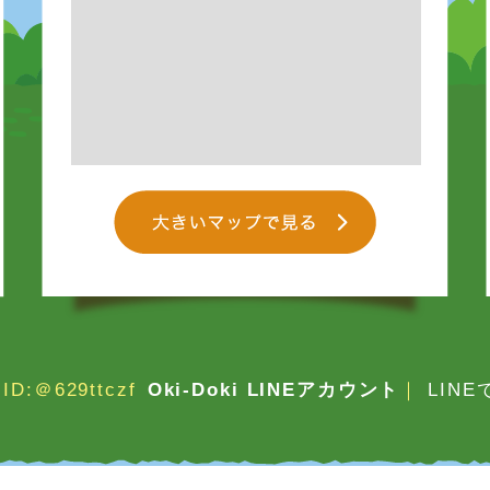
ID:＠629ttczf
Oki-Doki LINEアカウント
｜
LIN